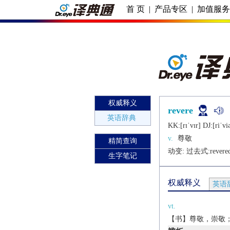
首 页
|
产品专区
|
加值服
权威释义
revere
英语辞典
KK:[rɪˈvɪr] DJ:[riˈvi
v.
尊敬
精简查询
动变: 过去式:
revere
生字笔记
权威释义
英语
vt.
【书】尊敬，崇敬