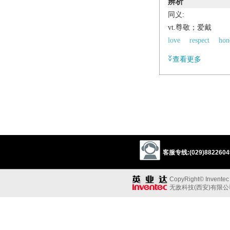
辨析
同义:
vt.尊敬；爱戴
love
respect
hon
prize
查看更多
同义参见:
2
1
prize
hallow
r
/
rɪˈvɪə
/
v.
respect or admire dee
Etymology
客服专线:(029)88226049
C17: from Fr.
révérer
CopyRight© Inventec B
无敌科技(西安)有限