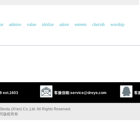
or
admire
value
idolize
adore
esteem
cherish
worship
everence
consecrate
以上来源于：《英汉大辞典》
ply.
 ext.1603
客服信箱:service@dreye.com
客服
or L.
revereri
, from
re-
(expressing intensive force) +
vereri
‘to fear’.
以上来源于：《简明牛津英语词典》
esta (Xi'an) Co.,Ltd. All Rights Reserved
公司版权所有