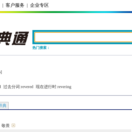
务
|
客户服务
|
企业专区
热门搜索：
ǝ]
d
  过去分词:
revered
  现在进行时:
revering
辞典
；敬畏