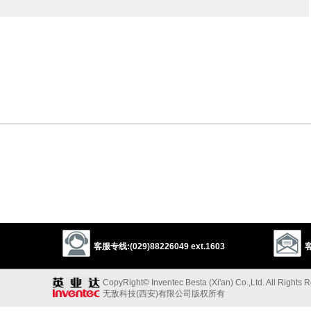
以上来源于：《英汉大辞典》
客服专线:(029)88226049 ext.1603
客
CopyRight© Inventec Besta (Xi'an) Co.,Ltd. All Rights 
无敌科技(西安)有限公司版权所有