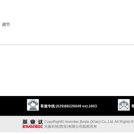
，调节
拧紧）[（+on/onto/to）]
皱起；眯紧（眼）
up）]
[（+out of）]
……性交
；做螺旋形转动
ogether）]
客服专线:(029)88226049 ext.1603
客
以上来源于：《英汉大辞典》
CopyRight© Inventec Besta (Xi'an) Co.,Ltd. All Rights 
无敌科技(西安)有限公司版权所有