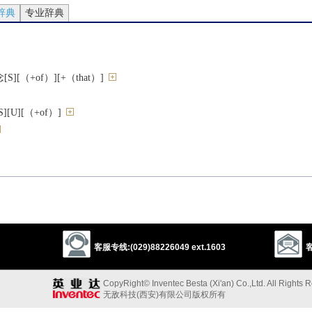
辞典
专业辞典
[（+of）][+（that）]
[U][（+of）]
意向[U]
][（+of/in）]
hat）][+wh-]
；测出
客服专线:(029)88226049 ext.1603
客
CopyRight© Inventec Besta (Xi'an) Co.,Ltd. All Rights 
s
无敌科技(西安)有限公司版权所有
，使某人醒悟