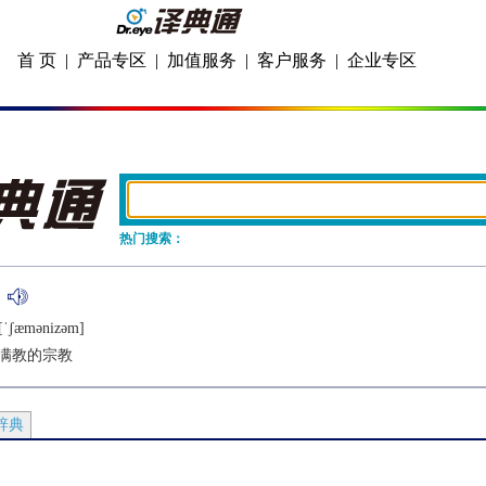
首 页
|
产品专区
|
加值服务
|
客户服务
|
企业专区
热门搜索：
:[ˈʃæmǝnizǝm]
满教的宗教
辞典