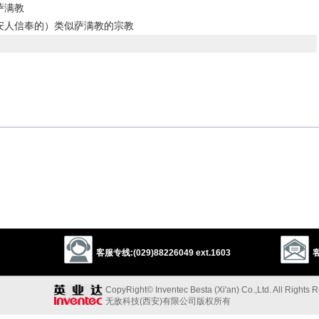
萨满教
安人信奉的）类似萨满教的宗教
以上来源于：《英汉大辞典》
客服专线:(029)88226049 ext.1603
客
CopyRight© Inventec Besta (Xi'an) Co.,Ltd. All Rights 
无敌科技(西安)有限公司版权所有