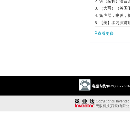
讲（某种）语言
（大写）（英国下议
扬声器，喇叭，
【美】练习演讲
辨析
查看更多
同义:
n.演说家，讲演者
orator
speechmake
scholar
devotee
n.扩音器
loudspeaker
反义:
客服专线:(029)88226049
n.“说话者；演讲者
hearer
CopyRight© Inventec B
同义参见:
无敌科技(西安)有限
president
chairman
n.