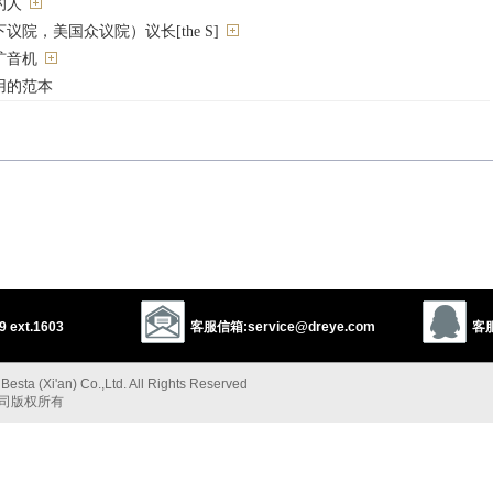
的人
院，美国众议院）议长[the S]
扩音机
用的范本
r
spellbinder
keynoter
haranguer
declaimer
ace
virtuoso
 ext.1603
客服信箱:service@dreye.com
客服
”的反义词
esta (Xi'an) Co.,Ltd. All Rights Reserved
公司版权所有
spokesman
administrator
以上来源于：《英汉大辞典》