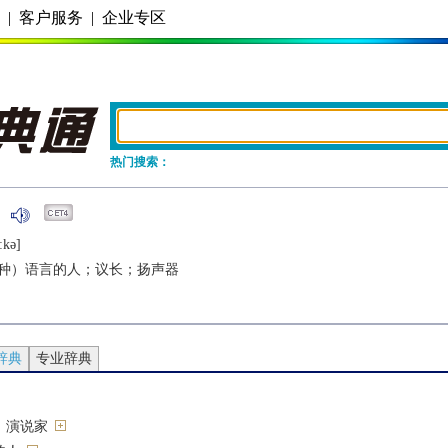
务
|
客户服务
|
企业专区
热门搜索：
ːkǝ]
种）语言的人；议长；扬声器
辞典
专业辞典
；演说家