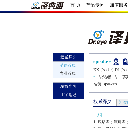
首 页
|
产品专区
|
加值服
权威释义
speaker
英语辞典
KK:[ˈspikɚ] DJ:[ˈspi
专业辞典
n.
说话者；讲（某
名复: 
speakers
精简查询
生字笔记
权威释义
英语
n.[C]
说话者；演讲者