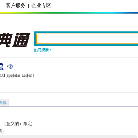
务
|
客户服务
|
企业专区
热门搜索：
J:[ˌspеʃǝlaiˈzеiʃǝn]
辞典
；（意义的）限定
用）