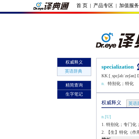
首 页
|
产品专区
|
加值服
权威释义
specialization
英语辞典
KK:[ˌspɛʃǝlɪˈzеʃǝn] D
n.
特别化；特化
精简查询
生字笔记
权威释义
英语
n.[U]
特别化；专门化
【生】特化（作