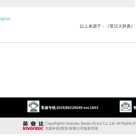
aighten
以上来源于：《英汉大辞典》
客服专线:(029)88226049 ext.1603
客
CopyRight© Inventec Besta (Xi'an) Co.,Ltd. All Rights 
无敌科技(西安)有限公司版权所有