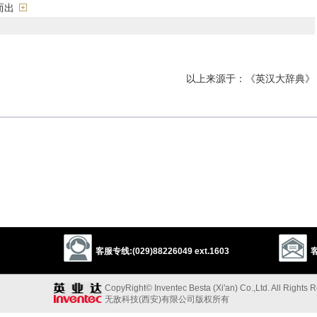
而出
以上来源于：《英汉大辞典》
客服专线:(029)88226049 ext.1603
客
CopyRight© Inventec Besta (Xi'an) Co.,Ltd. All Rights 
无敌科技(西安)有限公司版权所有