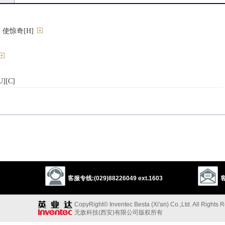
使惊奇[H]
[C]
客服专线:(029)88226049 ext.1603
客
CopyRight© Inventec Besta (Xi'an) Co.,Ltd. All Rights 
无敌科技(西安)有限公司版权所有
shock
electrify
upset
alarm
unnerve