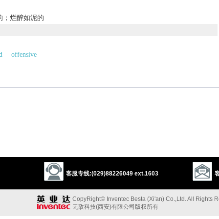
的；烂醉如泥的
d
offensive
以上来源于：《英汉大辞典》
ble or very unpleasant.
以上来源于：《简明牛津英语词典》
客服专线:(029)88226049 ext.1603
客
CopyRight© Inventec Besta (Xi'an) Co.,Ltd. All Rights 
无敌科技(西安)有限公司版权所有