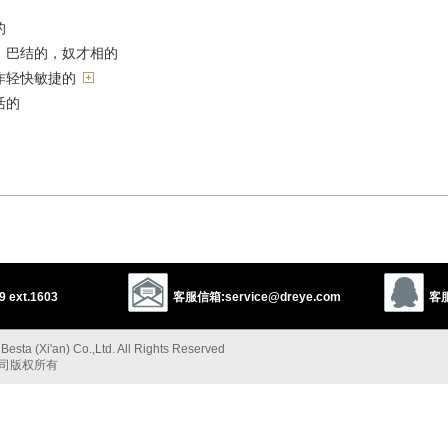
的
；巴结的，奴才相的
作轻快敏捷的
活的
 ext.1603
客服信箱:service@dreye.com
客服
esta (Xi'an) Co.,Ltd. All Rights Reserved
公司版权所有
flexible
plastic
elastic
yielding
lithe
limber
的”的反义词