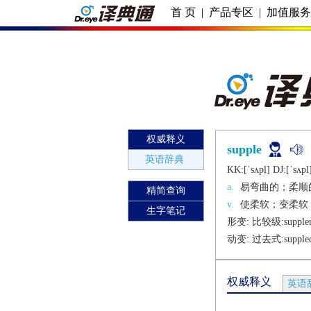
首 页
|
产品专区
|
加值服
权威释义
supple
英语辞典
KK:[ˈsʌpḷ] DJ:[ˈsʌpl
a.
易弯曲的；柔顺
精简查询
v.
使柔软；变柔软
生字笔记
形变: 比较级:
supple
动变: 过去式:
supple
权威释义
英语