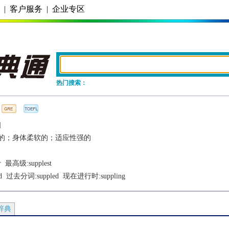
务
|
客户服务
|
企业专区
热门搜索：
]
的；身体柔软的；适应性强的
r
  最高级:
supplest
d
  过去分词:
suppled
  现在进行时:
suppling
辞典