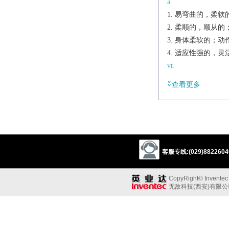
a.
易弯曲的，柔软
柔顺的，顺从的
身体柔软的；动
适应性强的，灵
vt.
使柔软；使柔顺
查看更多
vi.
变柔软；变柔顺
派生
n. [U]
suppleness
客服专线:(029)88226049
辨析
同义:
CopyRight© Inventec B
a.温柔的；顺从的
无敌科技(西安)有限
bending
pliable
反义:
a.“易弯曲的；顺从