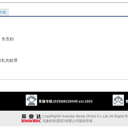
辞典
）长舌妇
纹轧光处理
，有斑纹的
客服专线:(029)88226049 ext.1603
客
以上来源于：《英汉大辞典》
CopyRight© Inventec Besta (Xi'an) Co.,Ltd. All Rights 
无敌科技(西安)有限公司版权所有
 cat mottled or streaked with dark stripes.