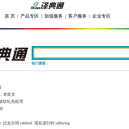
首 页
|
产品专区
|
加值服务
|
客户服务
|
企业专区
热门搜索：
]
；老处女
波纹轧光处理
的
d
  过去分词:
tabbied
  现在进行时:
tabbying