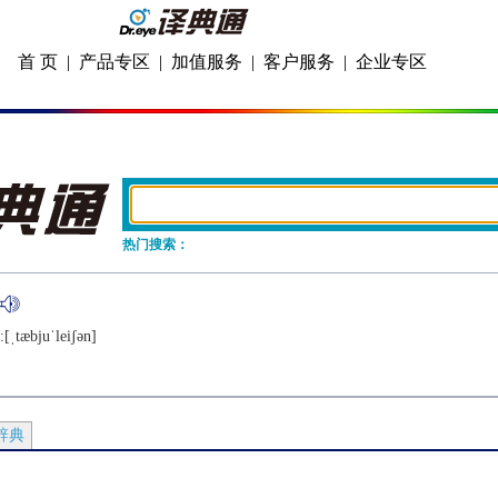
首 页
|
产品专区
|
加值服务
|
客户服务
|
企业专区
热门搜索：
[ˌtæbjuˈlеiʃǝn]
辞典