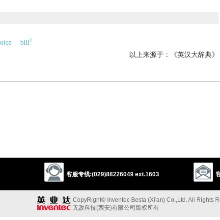
1
oice
bill
以上来源于：《英汉大辞典》
客服专线:(029)88226049 ext.1603
客
CopyRight© Inventec Besta (Xi'an) Co.,Ltd. All Rights 
无敌科技(西安)有限公司版权所有