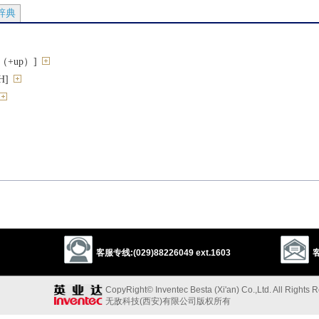
辞典
+up）]
]
（+with）]
乱
（+of）]
（+with）]
客服专线:(029)88226049 ext.1603
客
CopyRight© Inventec Besta (Xi'an) Co.,Ltd. All Rights 
无敌科技(西安)有限公司版权所有