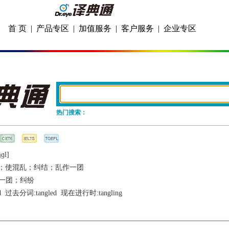
首 页
|
产品专区
|
加值服务
|
客户服务
|
企业专区
热门搜索：
ŋɡl]
；使混乱；纠结；乱作一团
一团；纠纷
d
  过去分词:
tangled
  现在进行时:
tangling