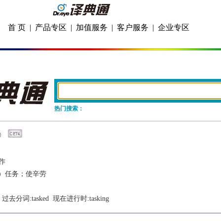
首 页
|
产品专区
|
加值服务
|
客户服务
|
企业专区
热门搜索：
作
）任务；使辛劳
  过去分词:
tasked
  现在进行时:
tasking