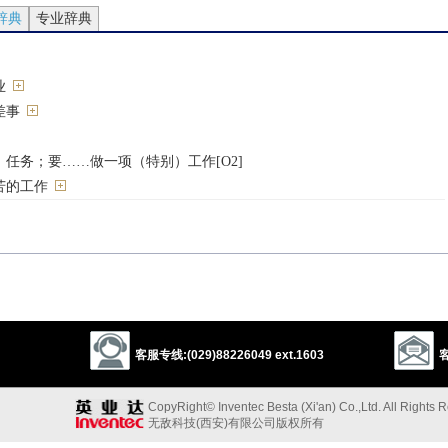
辞典
专业辞典
业
差事
任务；要……做一项（特别）工作[O2]
苦的工作
task
务
客服专线:(029)88226049 ext.1603
客
chore
stint
assignment
function
CopyRight© Inventec Besta (Xi'an) Co.,Ltd. All Rights 
n
oppress
operation
labor
commission
office
errand
无敌科技(西安)有限公司版权所有
1
performance
burden
labor
thing