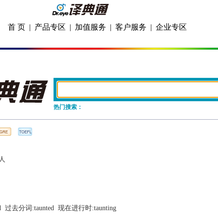
首 页
|
产品专区
|
加值服务
|
客户服务
|
企业专区
热门搜索：
人
d
  过去分词:
taunted
  现在进行时:
taunting