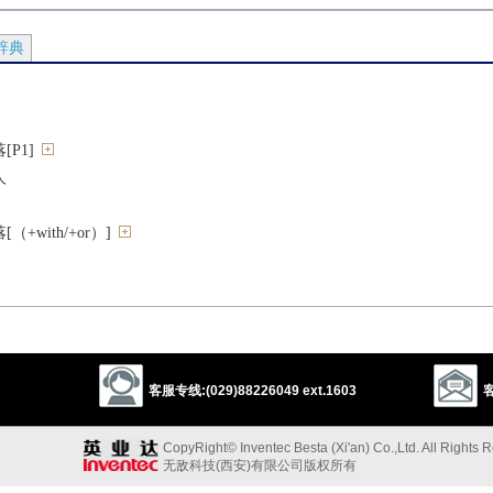
辞典
P1]
人
+with/+or）]
to）]
客服专线:(029)88226049 ext.1603
客
CopyRight© Inventec Besta (Xi'an) Co.,Ltd. All Rights 
无敌科技(西安)有限公司版权所有