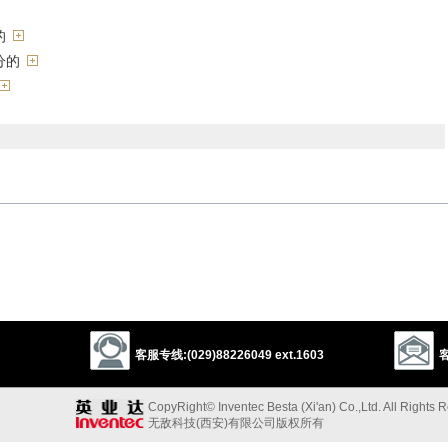
的
分的
的
entle
soft
lenient
calm
sober
客服专线:(029)88226049 ext.1603
客
的”的反义词
CopyRight© Inventec Besta (Xi'an) Co.,Ltd. All Rights 
无敌科技(西安)有限公司版权所有