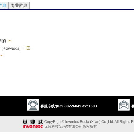
辞典
专业辞典
痛的
towards）]
[B]
脆弱
待
客服专线:(029)88226049 ext.1603
客
CopyRight© Inventec Besta (Xi'an) Co.,Ltd. All Rights 
无敌科技(西安)有限公司版权所有