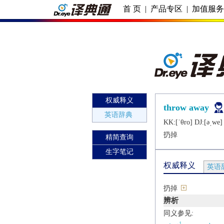
首 页
|
产品专区
|
加值服
权威释义
throw away
英语辞典
KK:[ˈθro] DJ:[ǝˌwе]
扔掉
精简查询
生字笔记
权威释义
英语
扔掉
辨析
同义参见:
1