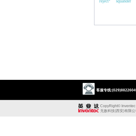
reject
squander
客服专线:(029)88226049
CopyRight© Inventec B
无敌科技(西安)有限