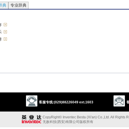
辞典
专业辞典
痒
乐
弹
]
客服专线:(029)88226049 ext.1603
客
CopyRight© Inventec Besta (Xi'an) Co.,Ltd. All Rights 
无敌科技(西安)有限公司版权所有