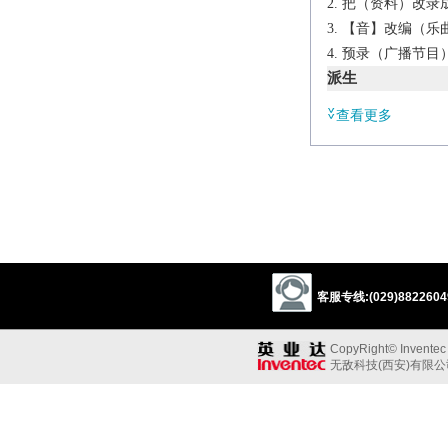
把（资料）改录
【音】改编（乐
预录（广播节目
派生
n.
查看更多
transcriber
辨析
同义参见:
1
trace
indite
v.
put (thoughts, spee
客服专线:(029)88226049
transliterate (fore
characters or full sen
CopyRight© Inventec B
arrange (a piece of
无敌科技(西安)有限
Biochemistry
synt
genetic information i
Derivative