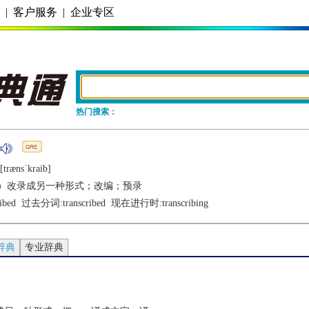
务
|
客户服务
|
企业专区
热门搜索：
[trænsˈkraib]
）改录成另一种形式；改编；预录
ibed
  过去分词:
transcribed
  现在进行时:
transcribing
辞典
专业辞典