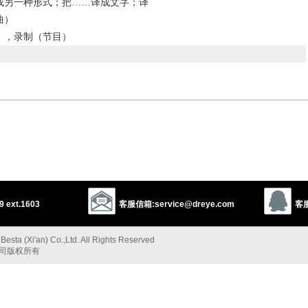
成另一种形式；把……译成文字；译
曲）
），录制（节目）
以上来源于：《英汉大辞典》
ch, or data) into written or printed form.
 ext.1603
客服信箱:service@dreye.com
客服
ign characters) or write or type out (shorthand, notes, etc.) into ordinary
tences.
esta (Xi'an) Co.,Ltd. All Rights Reserved
 music) for a different instrument, voice, etc.
公司版权所有
hesize (RNA) using a template of existing DNA (or vice versa), so that the
s copied.