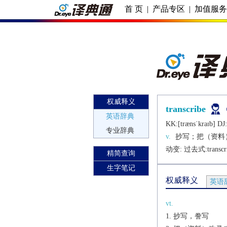
首 页
|
产品专区
|
加值服
权威释义
transcribe
英语辞典
KK:[trænsˈkraɪb] DJ:
专业辞典
v.
抄写；把（资料
动变: 过去式:
transcr
精简查询
生字笔记
权威释义
英语
vt.
抄写，誊写