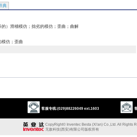
辞典
等的）滑稽模仿；拙劣的模仿；歪曲；曲解
的模仿；歪曲
以上来源于：《英汉大辞典》
e misrepresentation.
客服专线:(029)88226049 ext.1603
客
ing
,
travestied
)
CopyRight© Inventec Besta (Xi'an) Co.,Ltd. All Rights 
ay.
无敌科技(西安)有限公司版权所有