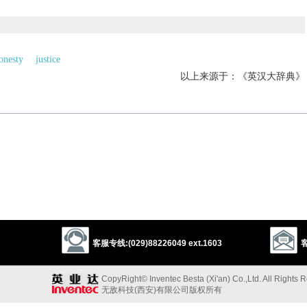
onesty
justice
以上来源于：《英汉大辞典》
客服专线:(029)88226049 ext.1603
客
CopyRight© Inventec Besta (Xi'an) Co.,Ltd. All Rights 
无敌科技(西安)有限公司版权所有