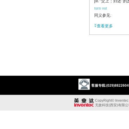
ph.“交上；归还”
turn out
同义参见:
bed
查看更多
客服专线:(029)88226049
CopyRight© Inventec B
无敌科技(西安)有限