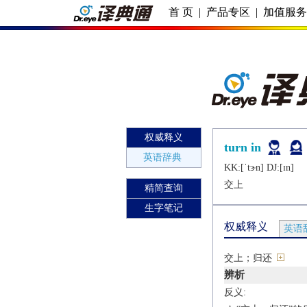
首 页
|
产品专区
|
加值服
权威释义
turn in
英语辞典
KK:[ˈtɝn] DJ:[ɪn]
交上
精简查询
生字笔记
权威释义
英语
交上；归还
辨析
反义: