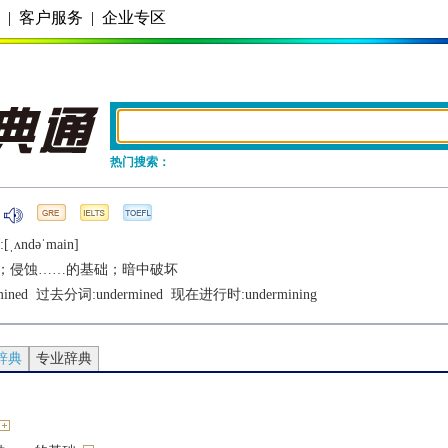
务
|
客户服务
|
企业专区
热门搜索：
:[ˌʌndǝˈmain]
；侵蚀……的基础；暗中破坏
mined
  过去分词:
undermined
  现在进行时:
undermining
辞典
专业辞典