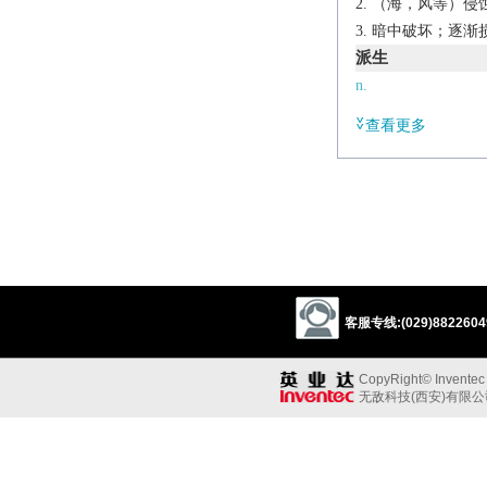
（海，风等）侵
暗中破坏；逐渐
派生
n.
underminer
查看更多
辨析
同义:
vt.暗中破坏；逐渐
weaken
sabotage
同义参见:
demoralize
scotch
客服专线:(029)88226049
v.
erode the base or 
CopyRight© Inventec B
▸dig or excavate benea
无敌科技(西安)有限
make less powerful 
Derivative
underminer
n.