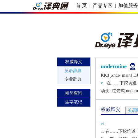
首 页
|
产品专区
|
加值服
权威释义
undermine
英语辞典
KK:[ˌʌndɚˈmaɪn] DJ
专业辞典
v.
在……下挖坑道
动变: 过去式:
under
精简查询
生字笔记
权威释义
英语
vt.
在……下挖坑道