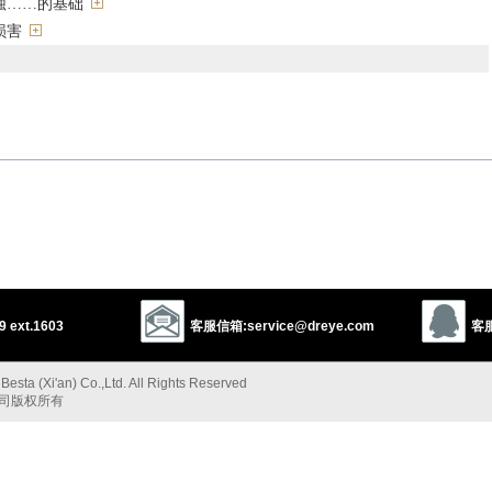
蚀……的基础
损害
损害
destroy
rust
以上来源于：《英汉大辞典》
 ext.1603
客服信箱:service@dreye.com
客服
foundation of (a rock formation).
esta (Xi'an) Co.,Ltd. All Rights Reserved
th (a building or fortification) so as to make it collapse.
公司版权所有
or effective, especially in a gradual or insidious way.