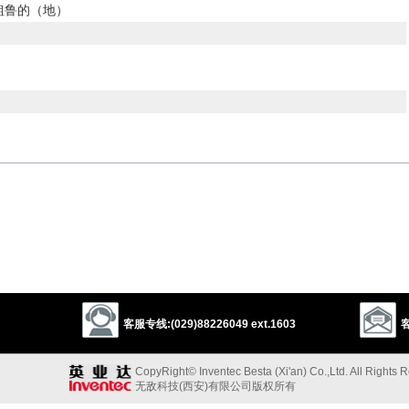
粗鲁的（地）
的反义词
c
forward or forwards
rude
offensive
以上来源于：《英汉大辞典》
客服专线:(029)88226049 ext.1603
客
以上来源于：《简明牛津英语词典》
CopyRight© Inventec Besta (Xi'an) Co.,Ltd. All Rights 
无敌科技(西安)有限公司版权所有