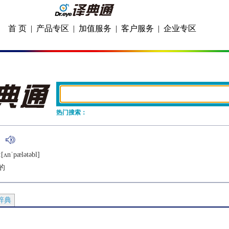
首 页
|
产品专区
|
加值服务
|
客户服务
|
企业专区
热门搜索：
:[ʌnˈpælǝtǝbl]
的
辞典