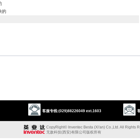
的
快的
以上来源于：《英汉大辞典》
e.
 with or accept.
以上来源于：《简明牛津英语词典》
客服专线:(029)88226049 ext.1603
客
CopyRight© Inventec Besta (Xi'an) Co.,Ltd. All Rights 
无敌科技(西安)有限公司版权所有