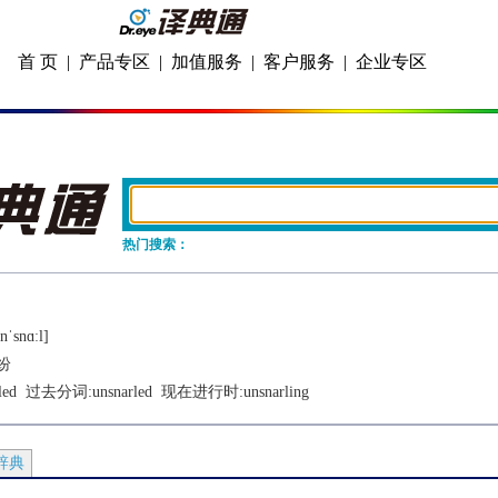
首 页
|
产品专区
|
加值服务
|
客户服务
|
企业专区
热门搜索：
nˈsnɑːl]
纷
led
  过去分词:
unsnarled
  现在进行时:
unsnarling
辞典