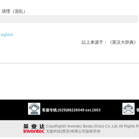
；清理（混乱）
raighten
以上来源于：《英汉大辞典》
ng).
以上来源于：《简明牛津英语词典》
客服专线:(029)88226049 ext.1603
客
CopyRight© Inventec Besta (Xi'an) Co.,Ltd. All Rights 
无敌科技(西安)有限公司版权所有