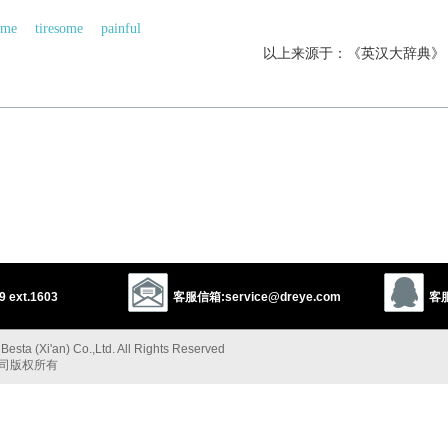
ome
tiresome
painful
以上来源于：《英汉大辞典》
 ext.1603
客服信箱:service@dreye.com
客服
esta (Xi'an) Co.,Ltd. All Rights Reserved
公司版权所有