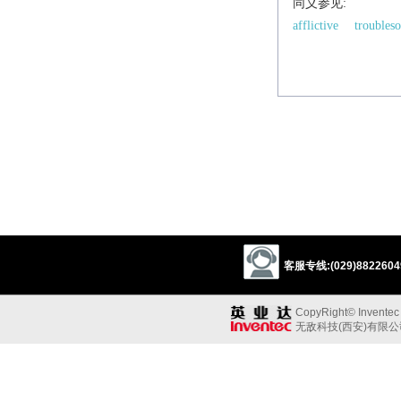
同义参见:
afflictive
troubles
客服专线:(029)88226049
CopyRight© Inventec B
无敌科技(西安)有限