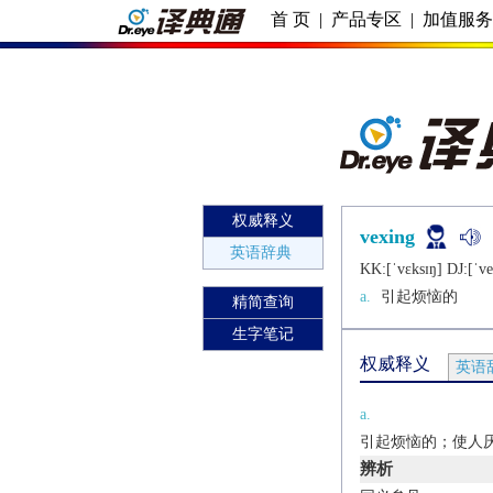
首 页
|
产品专区
|
加值服
权威释义
vexing
英语辞典
KK:[ˈvɛksɪŋ] DJ:[ˈvе
a.
引起烦恼的
精简查询
生字笔记
权威释义
英语
a.
引起烦恼的；使人
辨析