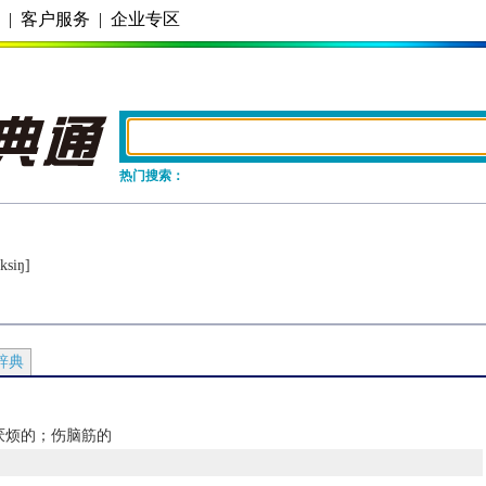
务
|
客户服务
|
企业专区
热门搜索：
ksiŋ]
辞典
厌烦的；伤脑筋的