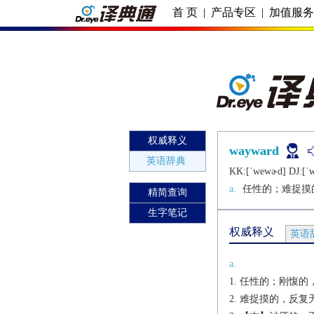
首 页
|
产品专区
|
加值服
权威释义
wayward
英语辞典
KK:[ˈwеwɚd] DJ:[ˈw
a.
任性的；难捉摸
精简查询
生字笔记
权威释义
英语
a.
任性的；刚愎的
难捉摸的，反复