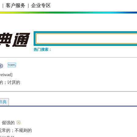
务
|
客户服务
|
企业专区
热门搜索：
еiwǝd]
的；讨厌的
辞典
，倔强的
无常的；不规则的