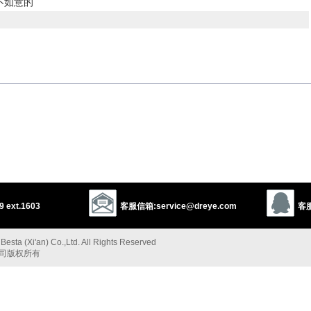
不如意的
s
undisciplined
troublesome
loose
immoral
difficult
perverse
的
 ext.1603
客服信箱:service@dreye.com
客服
changeable
unsettled
wavering
erratic
esta (Xi'an) Co.,Ltd. All Rights Reserved
ly
aberrant
flighty
aimless
backward
headless
公司版权所有
以上来源于：《英汉大辞典》
dictable.