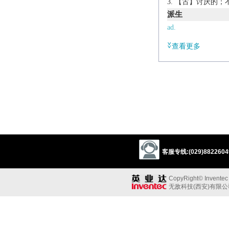
【古】讨厌的；
派生
ad.
waywardly
查看更多
n.
waywardness
辨析
同义:
a.任性的
disobedient
lawles
contrary
wanton
a.不定的；不规则
客服专线:(029)88226049
irregular
unsteady
同义参见:
CopyRight© Inventec B
capricious
disorder
无敌科技(西安)有限
adj.
self-willed and unpre