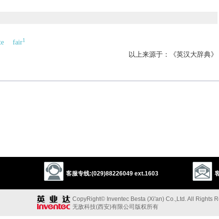
1
te
fair
以上来源于：《英汉大辞典》
客服专线:(029)88226049 ext.1603
客
CopyRight© Inventec Besta (Xi'an) Co.,Ltd. All Rights 
无敌科技(西安)有限公司版权所有