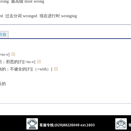
wrong
  最高级:
most wrong
ed
  过去分词:
wronged
  现在进行时:
wronging
辞典
o-v]
恶的[F][+to-v]
；不健全的[F][（+with）]
反的
地
客服专线:(029)88226049 ext.1603
客
罪[U]