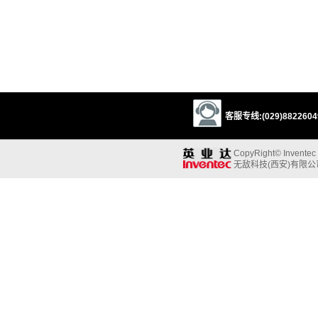
客服专线:(029)88226049
CopyRight© Inventec B
无敌科技(西安)有限