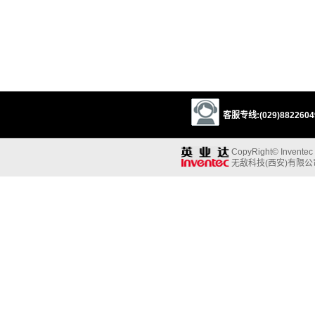
客服专线:(029)88226049
CopyRight© Inventec B
无敌科技(西安)有限