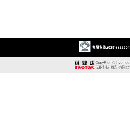
客服专线:(029)88226049
CopyRight© Inventec B
无敌科技(西安)有限