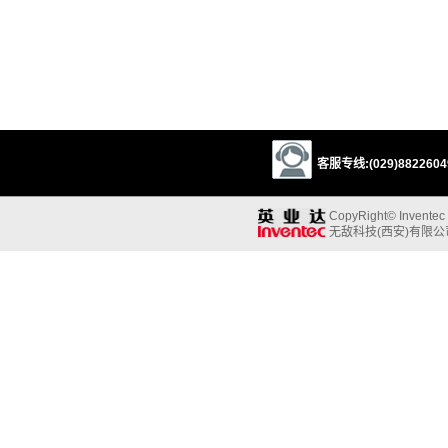
客服专线:(029)88226049
CopyRight© Inventec B
无敌科技(西安)有限