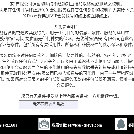
安)有限公司保留随时的不经通知直接加以移动或删除之权利。
决定在任何时候终止您访问会员服务或其它任何部份的权利而无需给予通
的Dr.eye译典通VIP会员帐号的终止被立即终止。
9.免责声明：
务包含的或通过其获得的、用于任何目的的信息、软件、服务的适用性、
务都按"现状"提供而无任何种类的保证。无敌科技(西安)有限公司在此
保证与条件，包括所有有关适用性、所有权和非侵权性的默示保证和条件
限公司均不对任何直接的、间接的、惩罚性的、偶然的、特别的、附带性
产生的或以任何方式与之相关的、以及由于延迟或不能使用会员服务、提
它因使用会员服务而产生的不能使用的损失及数据丢失的损失或利润的损
即使无敌科技(西安)有限公司已被告知损失的可能性。由于一些管辖区
用。如果您对会员服务的任何部份或服务条款的任何部份不满意，您唯一
会员服务。
您只有无条件接受以上所有服务条款，方能继续申请。
 ext.1603
客服信箱:service@dreye.com
客服