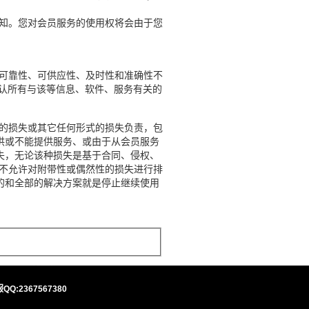
知。您对会员服务的使用权将会由于您
可靠性、可供应性、及时性和准确性不
否认所有与该等信息、软件、服务有关的
。
的损失或其它任何形式的损失负责，包
供或不能提供服务、或由于从会员服务
失，无论该种损失是基于合同、侵权、
域不允许对附带性或偶然性的损失进行排
的和全部的解决方案就是停止继续使用
QQ:2367567380