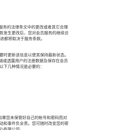
响服务的法律条文中的更改或者其它合理
条款发生更改后，您对会员服务的继续访
进都将取决于服务条款。
必要时更新该信息以使其保持最新状态。
辑或透露用户的注册数据及保存在会员
在以下几种情况是必要的：
果您未保管好自己的帐号和密码而对
活动和事件负全责。您可随时改变您的密
安)有限公司。