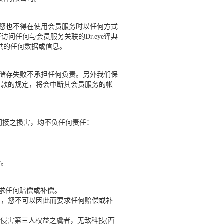
。您也不得在使用会员服务时以任何方式
任何与会员服务关联的Dr.eye译典
供的任何数据或信息。
储存失败不承担任何负责。另外我们保
务条款的规定，将会中断其会员服务的帐
间接之损害，均不负任何责任：
断。
求任何赔偿或补偿。
利，您不可以因此而要求任何赔偿或补
侵害第三人权益之虞者，无敌科技(西