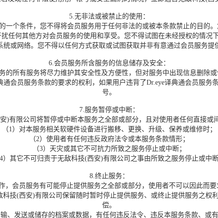
5.无非法或被禁止的使用：
务的一个条件，您不得将会员服务用于任何非法的或被本条款禁止的目的
扰任何其他方对会员服务的使用和享受。您不得试图在未经授权的情况下访问
系统或网络。您不得以任何方式获取或试图获取并非有意通过会员服务提
6.会员服务所含服务的信息储存及安全：
务的所有服务将尽力维护其安全性及方便性，但对服务中出现信息删除或
e译典通会员服务条款的要求的权利，如果用户违背了Dr.eye译典通会员服
号。
7.服务暂停或中断：
)有限公司将暂停或中断本服务之全部或部分，且对使用者任何直接或
（1）对本服务相关软硬件设备进行搬移、更换、升级、保养或维修时；
（2）使用者有任何违反政府法令或本服务条款情形；
（3）天灾或其它不可抗力所致之服务停止或中断；
4）其它不可归责于无敌科技(西安)有限公司之事由所致之服务停止或中
8.终止服务：
运作，会员服务有可能停止提供服务之全部或部分，使用者不可以因此而要
敌科技(西安)有限公司保留随时暂时停止提供服务、或终止提供服务之权
偿。
传输、发送或储存的档案或数据，有任何违反法令、违反本服务条款、或有