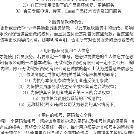
（5）在正常使用情形下的产品损坏修复、更换服务
（6）会员专属电话、传真、Email产品技术咨询及知讯服务
2.服务条款的修改：
新或更改Dr.eye译典通会员服务条款，以此来反映服务中的更改、影
有限公司保留这些更改的权利，而且您应负责定期查阅这些条款。当这些
该等更改内容的同意。除非明确声明，否则所有对会员服务的更改或者改
3.用户隐私制度和个人信息：
号才能使用会员服务。若要设定一个帐号，您必须提供您的个人信息并在
)有限公司的一项基本政策。无敌科技(西安)有限公司一定不会公开、编
内容，除非无敌科技(西安)有限公司在诚信的基础上认为透露这些信息
（1）依法令规定或依司法机关或其它有权机关的命令；
（2）为执行本使用条款或使用者违反使用条款；
（3）为保护会员服务系统之安全或经营者之合法权益；
（4）为保护其它使用者或其它第三人的合法权益；
（5）为维护会员服务系统的正常运作；
（6）无敌科技(西安)有限公司认为必要的其它情况下。
4.用户的帐号、密码和安全性：
到一个密码和帐号。您应该负责维护您的密码以及帐号信息的保密性。如
方造成的损害，您将负全部责任。另外，每个用户都要对其帐号中的所有
若发现任何非法使用用户帐号或安全漏洞的情况，立即通告无敌科技(西