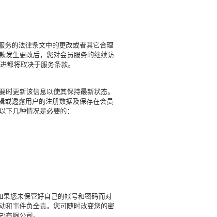
响服务的法律条文中的更改或者其它合理
条款发生更改后，您对会员服务的继续访
进都将取决于服务条款。
必要时更新该信息以使其保持最新状态。
辑或透露用户的注册数据及保存在会员
在以下几种情况是必要的：
果您未保管好自己的帐号和密码而对
活动和事件负全责。您可随时改变您的密
安)有限公司。