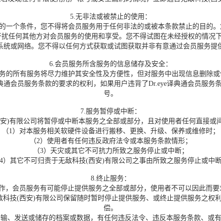
5.无非法或被禁止的使用：
务的一个条件，您不得将会员服务用于任何非法的或被本条款禁止的目的
扰任何其他方对会员服务的使用和享受。您不得试图在未经授权的情况下访问
系统或网络。您不得以任何方式获取或试图获取并非有意通过会员服务提
6.会员服务所含服务的信息储存及安全：
务的所有服务将尽力维护其安全性及方便性，但对服务中出现信息删除或
e译典通会员服务条款的要求的权利，如果用户违背了Dr.eye译典通会员服
号。
7.服务暂停或中断：
)有限公司将暂停或中断本服务之全部或部分，且对使用者任何直接或
（1）对本服务相关软硬件设备进行搬移、更换、升级、保养或维修时；
（2）使用者有任何违反政府法令或本服务条款情形；
（3）天灾或其它不可抗力所致之服务停止或中断；
4）其它不可归责于无敌科技(西安)有限公司之事由所致之服务停止或中
8.终止服务：
运作，会员服务有可能停止提供服务之全部或部分，使用者不可以因此而要
敌科技(西安)有限公司保留随时暂时停止提供服务、或终止提供服务之权
偿。
传输、发送或储存的档案或数据，有任何违反法令、违反本服务条款、或有