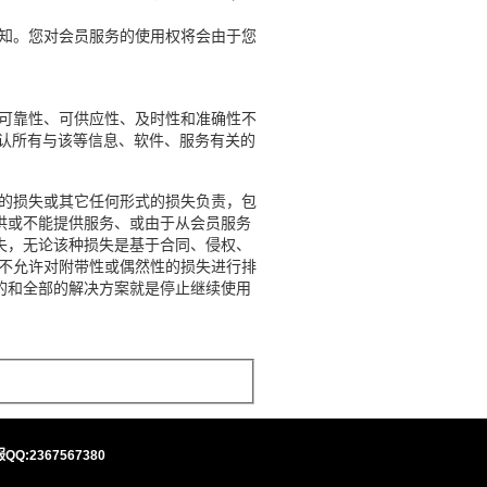
知。您对会员服务的使用权将会由于您
可靠性、可供应性、及时性和准确性不
否认所有与该等信息、软件、服务有关的
。
的损失或其它任何形式的损失负责，包
供或不能提供服务、或由于从会员服务
失，无论该种损失是基于合同、侵权、
域不允许对附带性或偶然性的损失进行排
的和全部的解决方案就是停止继续使用
QQ:2367567380