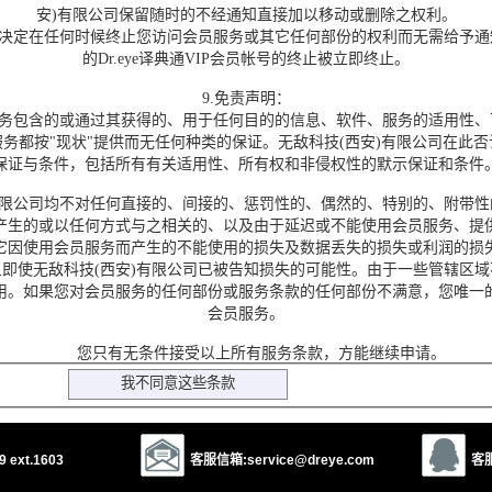
安)有限公司保留随时的不经通知直接加以移动或删除之权利。
决定在任何时候终止您访问会员服务或其它任何部份的权利而无需给予通
的Dr.eye译典通VIP会员帐号的终止被立即终止。
9.免责声明：
务包含的或通过其获得的、用于任何目的的信息、软件、服务的适用性、
务都按"现状"提供而无任何种类的保证。无敌科技(西安)有限公司在此
保证与条件，包括所有有关适用性、所有权和非侵权性的默示保证和条件
限公司均不对任何直接的、间接的、惩罚性的、偶然的、特别的、附带性
产生的或以任何方式与之相关的、以及由于延迟或不能使用会员服务、提
它因使用会员服务而产生的不能使用的损失及数据丢失的损失或利润的损
即使无敌科技(西安)有限公司已被告知损失的可能性。由于一些管辖区
用。如果您对会员服务的任何部份或服务条款的任何部份不满意，您唯一
会员服务。
您只有无条件接受以上所有服务条款，方能继续申请。
 ext.1603
客服信箱:service@dreye.com
客服