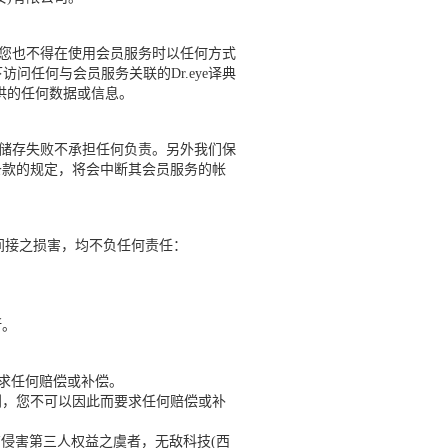
。您也不得在使用会员服务时以任何方式
任何与会员服务关联的Dr.eye译典
供的任何数据或信息。
储存失败不承担任何负责。另外我们保
务条款的规定，将会中断其会员服务的帐
间接之损害，均不负任何责任：
断。
求任何赔偿或补偿。
利，您不可以因此而要求任何赔偿或补
侵害第三人权益之虞者，无敌科技(西