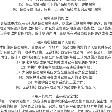
（5）在正常使用情形下的产品损坏修复、更换服务
（6）会员专属电话、传真、Email产品技术咨询及知讯服务
2.服务条款的修改：
新或更改Dr.eye译典通会员服务条款，以此来反映服务中的更改、影
有限公司保留这些更改的权利，而且您应负责定期查阅这些条款。当这些
该等更改内容的同意。除非明确声明，否则所有对会员服务的更改或者改
3.用户隐私制度和个人信息：
号才能使用会员服务。若要设定一个帐号，您必须提供您的个人信息并在
)有限公司的一项基本政策。无敌科技(西安)有限公司一定不会公开、编
内容，除非无敌科技(西安)有限公司在诚信的基础上认为透露这些信息
（1）依法令规定或依司法机关或其它有权机关的命令；
（2）为执行本使用条款或使用者违反使用条款；
（3）为保护会员服务系统之安全或经营者之合法权益；
（4）为保护其它使用者或其它第三人的合法权益；
（5）为维护会员服务系统的正常运作；
（6）无敌科技(西安)有限公司认为必要的其它情况下。
4.用户的帐号、密码和安全性：
到一个密码和帐号。您应该负责维护您的密码以及帐号信息的保密性。如
方造成的损害，您将负全部责任。另外，每个用户都要对其帐号中的所有
若发现任何非法使用用户帐号或安全漏洞的情况，立即通告无敌科技(西