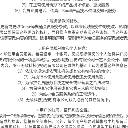
（5）在正常使用情形下的产品损坏修复、更换服务
（6）会员专属电话、传真、Email产品技术咨询及知讯服务
2.服务条款的修改：
新或更改Dr.eye译典通会员服务条款，以此来反映服务中的更改、影
有限公司保留这些更改的权利，而且您应负责定期查阅这些条款。当这些
该等更改内容的同意。除非明确声明，否则所有对会员服务的更改或者改
3.用户隐私制度和个人信息：
号才能使用会员服务。若要设定一个帐号，您必须提供您的个人信息并在
)有限公司的一项基本政策。无敌科技(西安)有限公司一定不会公开、编
内容，除非无敌科技(西安)有限公司在诚信的基础上认为透露这些信息
（1）依法令规定或依司法机关或其它有权机关的命令；
（2）为执行本使用条款或使用者违反使用条款；
（3）为保护会员服务系统之安全或经营者之合法权益；
（4）为保护其它使用者或其它第三人的合法权益；
（5）为维护会员服务系统的正常运作；
（6）无敌科技(西安)有限公司认为必要的其它情况下。
4.用户的帐号、密码和安全性：
到一个密码和帐号。您应该负责维护您的密码以及帐号信息的保密性。如
方造成的损害，您将负全部责任。另外，每个用户都要对其帐号中的所有
若发现任何非法使用用户帐号或安全漏洞的情况，立即通告无敌科技(西