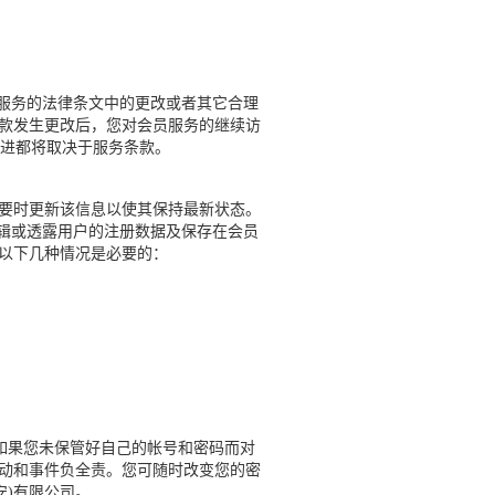
响服务的法律条文中的更改或者其它合理
条款发生更改后，您对会员服务的继续访
进都将取决于服务条款。
必要时更新该信息以使其保持最新状态。
辑或透露用户的注册数据及保存在会员
在以下几种情况是必要的：
果您未保管好自己的帐号和密码而对
活动和事件负全责。您可随时改变您的密
安)有限公司。