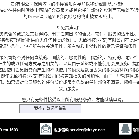
安)有限公司保留随时的不经通知直接加以移动或删除之权利。
决定在任何时候终止您访问会员服务或其它任何部份的权利而无需给予通
的Dr.eye译典通VIP会员帐号的终止被立即终止。
9.免责声明：
务包含的或通过其获得的、用于任何目的的信息、软件、服务的适用性、
务都按"现状"提供而无任何种类的保证。无敌科技(西安)有限公司在此
保证与条件，包括所有有关适用性、所有权和非侵权性的默示保证和条件
限公司均不对任何直接的、间接的、惩罚性的、偶然的、特别的、附带性
产生的或以任何方式与之相关的、以及由于延迟或不能使用会员服务、提
它因使用会员服务而产生的不能使用的损失及数据丢失的损失或利润的损
即使无敌科技(西安)有限公司已被告知损失的可能性。由于一些管辖区
用。如果您对会员服务的任何部份或服务条款的任何部份不满意，您唯一
会员服务。
您只有无条件接受以上所有服务条款，方能继续申请。
 ext.1603
客服信箱:service@dreye.com
客服