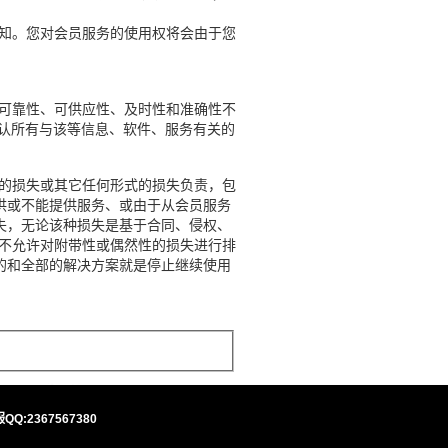
知。您对会员服务的使用权将会由于您
可靠性、可供应性、及时性和准确性不
否认所有与该等信息、软件、服务有关的
。
的损失或其它任何形式的损失负责，包
供或不能提供服务、或由于从会员服务
失，无论该种损失是基于合同、侵权、
域不允许对附带性或偶然性的损失进行排
的和全部的解决方案就是停止继续使用
QQ:2367567380