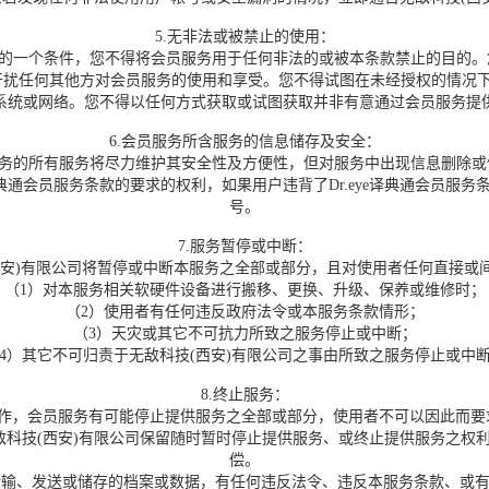
5.无非法或被禁止的使用：
务的一个条件，您不得将会员服务用于任何非法的或被本条款禁止的目的
扰任何其他方对会员服务的使用和享受。您不得试图在未经授权的情况下访问
系统或网络。您不得以任何方式获取或试图获取并非有意通过会员服务提
6.会员服务所含服务的信息储存及安全：
务的所有服务将尽力维护其安全性及方便性，但对服务中出现信息删除或
e译典通会员服务条款的要求的权利，如果用户违背了Dr.eye译典通会员服
号。
7.服务暂停或中断：
)有限公司将暂停或中断本服务之全部或部分，且对使用者任何直接或
（1）对本服务相关软硬件设备进行搬移、更换、升级、保养或维修时；
（2）使用者有任何违反政府法令或本服务条款情形；
（3）天灾或其它不可抗力所致之服务停止或中断；
4）其它不可归责于无敌科技(西安)有限公司之事由所致之服务停止或中
8.终止服务：
运作，会员服务有可能停止提供服务之全部或部分，使用者不可以因此而要
敌科技(西安)有限公司保留随时暂时停止提供服务、或终止提供服务之权
偿。
传输、发送或储存的档案或数据，有任何违反法令、违反本服务条款、或有