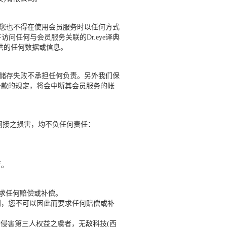
。您也不得在使用会员服务时以任何方式
任何与会员服务关联的Dr.eye译典
供的任何数据或信息。
储存失败不承担任何负责。另外我们保
务条款的规定，将会中断其会员服务的帐
间接之损害，均不负任何责任：
断。
求任何赔偿或补偿。
利，您不可以因此而要求任何赔偿或补
侵害第三人权益之虞者，无敌科技(西