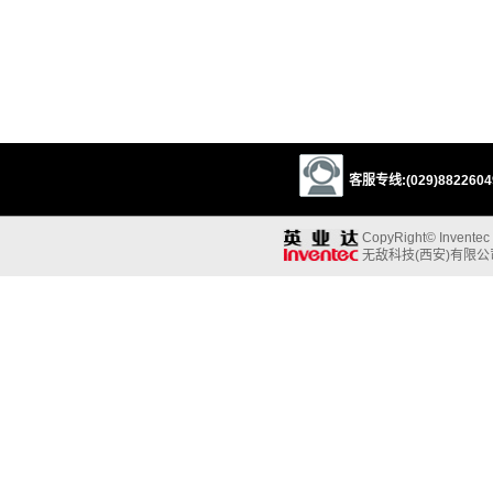
客服专线:(029)88226049
CopyRight© Inventec B
无敌科技(西安)有限