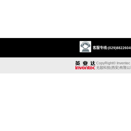
客服专线:(029)88226049
CopyRight© Inventec B
无敌科技(西安)有限