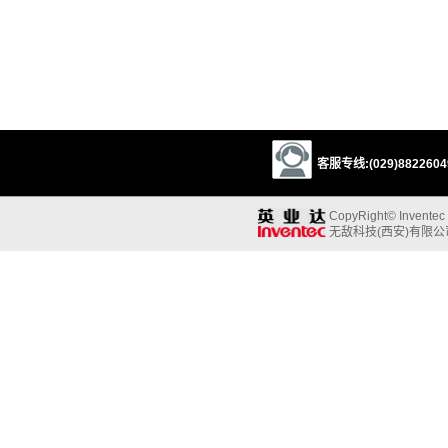
客服专线:(029)88226049
CopyRight© Inventec B
无敌科技(西安)有限