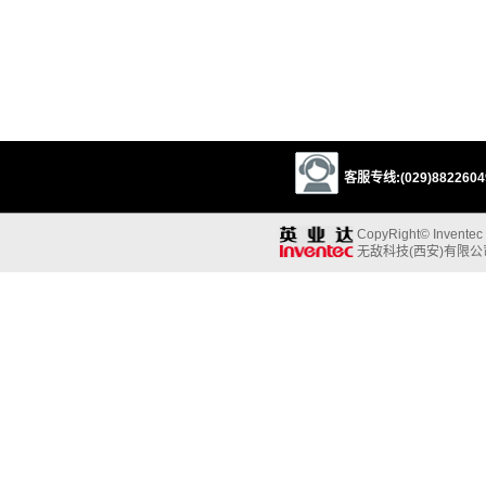
客服专线:(029)88226049
CopyRight© Inventec B
无敌科技(西安)有限