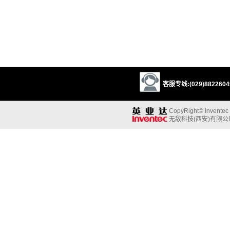
客服专线:(029)88226049
CopyRight© Inventec B
无敌科技(西安)有限