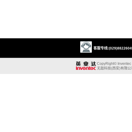
客服专线:(029)88226049
CopyRight© Inventec B
无敌科技(西安)有限