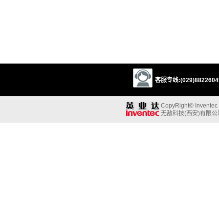
客服专线:(029)88226049
CopyRight© Inventec B
无敌科技(西安)有限