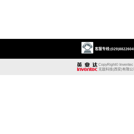
客服专线:(029)88226049
CopyRight© Inventec B
无敌科技(西安)有限