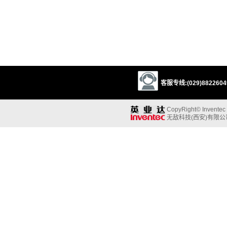
客服专线:(029)88226049
CopyRight© Inventec B
无敌科技(西安)有限