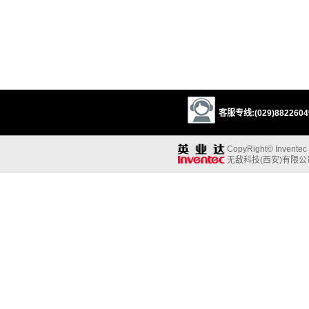
客服专线:(029)88226049
CopyRight© Inventec B
无敌科技(西安)有限